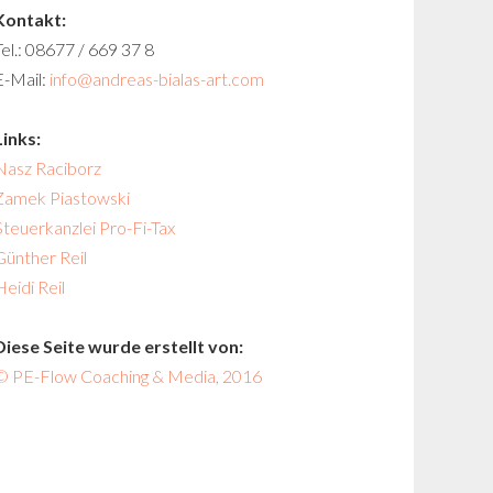
Kontakt:
Tel.: 08677 / 669 37 8
E-Mail:
info@andreas-bialas-art.com
Links:
Nasz Raciborz
Zamek Piastowski
Steuerkanzlei Pro-Fi-Tax
Günther Reil
Heidi Reil
Diese Seite wurde erstellt von:
© PE-Flow Coaching & Media, 2016